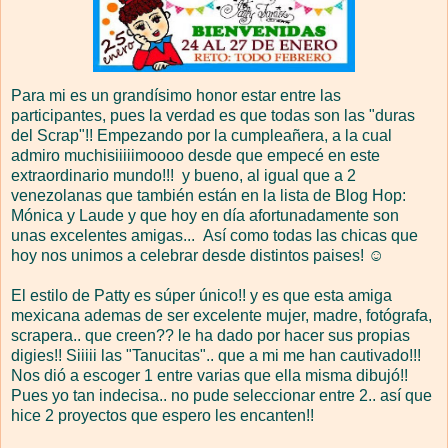
Para mi es un grandísimo honor estar entre las
participantes, pues la verdad es que todas son las "duras
del Scrap"!! Empezando por la cumpleañera, a la cual
admiro muchisiiiiimoooo desde que empecé en este
extraordinario mundo!!! y bueno, al igual que a 2
venezolanas que también están en la lista de Blog Hop:
Mónica y Laude y que hoy en día afortunadamente son
unas excelentes amigas... Así como todas las chicas que
hoy nos unimos a celebrar desde distintos paises! ☺
El estilo de Patty es súper único!! y es que esta amiga
mexicana ademas de ser excelente mujer, madre, fotógrafa,
scrapera.. que creen?? le ha dado por hacer sus propias
digies!! Siiiii las "Tanucitas".. que a mi me han cautivado!!!
Nos dió a escoger 1 entre varias que ella misma dibujó!!
Pues yo tan indecisa.. no pude seleccionar entre 2.. así que
hice 2 proyectos que espero les encanten!!